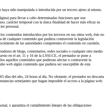
ón haya sido manipulada o introducida por un tercero ajeno al mismo.
página) para llevar a cabo determinadas funciones que son
aso, carácter temporal con la única finalidad de hacer más eficaz su
cter personal.
los contenidos introducidos por los terceros en sus sitios web, éste no
a de cualquier contenido que pudiera contravenir la legislación
onocimiento de las autoridades competentes el contenido en cuestión.
eradores de blogs, comentarios, redes sociales o cualquier otro medio
esto en el art. 11 y 16 de la LSSI-CE, el prestador se pone a
odos aquellos contenidos que pudieran afectar o contravenir la
 sitio web algún contenido que pudiera ser susceptible de esta
5 días del año, 24 horas al día. No obstante, el prestador no descarta
cunstancias semejantes que hagan imposible el acceso a la página web.
nal, y garantiza el cumplimiento íntegro de las obligaciones