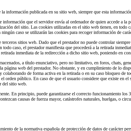
e la información publicada en su sitio web, siempre que esta informaci
de información que el servidor envía al ordenador de quien accede a la 
ación del sitio. Las cookies utilizadas en el sitio web tienen, en todo c
n ningún caso se utilizarán las cookies para recoger información de cará
de terceros sitios web. Dado que el prestador no puede controlar siempre 
todo caso, el prestador manifiesta que procederá a la retirada inmediat
a retirada inmediata de la redirección a dicho sitio web, poniendo en c
acenados, a título enunciativo, pero no limitativo, en foros, chats, gen
la página web del prestador. No obstante, y en cumplimiento de lo dispu
 y colaborando de forma activa en la retirada o en su caso bloqueo de t
y el orden público. En caso de que el usuario considere que existe en el
r del sitio web.
nte. En principio, puede garantizarse el correcto funcionamiento los 36
contezcan causas de fuerza mayor, catástrofes naturales, huelgas, o cir
ento de la normativa española de protección de datos de carácter perso