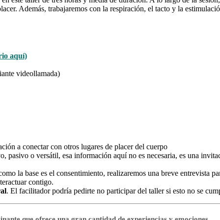
lacer. Además, trabajaremos con la respiración, el tacto y la estimulación
io aquí)
diante videollamada)
tación a conectar con otros lugares de placer del cuerpo
vo, pasivo o versátil, esa información aquí no es necesaria, es una invitac
 como la base es el consentimiento, realizaremos una breve entrevista pa
teractuar contigo.
al
. El facilitador podría pedirte no participar del taller si esto no se cum
cinante que ofrece una gran cantidad de experiencias y emociones.