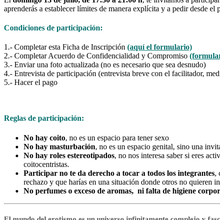
aprenderás a establecer límites de manera explícita y a pedir desde el p
Condiciones de participación:
1.- Completar esta Ficha de Inscripción
(aquí el formulario)
2.- Completar Acuerdo de Confidencialidad y Compromiso
(formular
3.- Enviar una foto actualizada (no es necesario que sea desnudo)
4.- Entrevista de participación (entrevista breve con el facilitador, me
5.- Hacer el pago
Reglas de participación:
No hay coito
, no es un espacio para tener sexo
No hay masturbación
, no es un espacio genital, sino una invi
No hay roles estereotipados
, no nos interesa saber si eres acti
coitocentristas.
Participar no te da derecho a tocar a todos los integrantes
,
rechazo y que harías en una situación donde otros no quieren in
No perfumes o exceso de aromas, ni falta de higiene corpor
El mundo del erotismo es un universo infinitamente complejo y fas