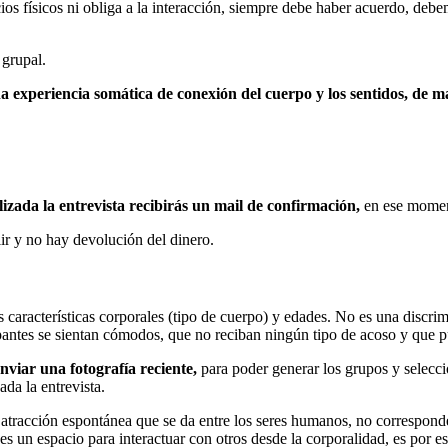
cios físicos ni obliga a la interacción, siempre debe haber acuerdo, deb
 grupal.
a experiencia somática de conexión del cuerpo y los sentidos, de m
lizada la entrevista recibirás un mail de confirmación,
en ese momen
alir y no hay devolución del dinero.
 características corporales (tipo de cuerpo) y edades. No es una discrim
antes se sientan cómodos, que no reciban ningún tipo de acoso y que pu
viar una fotografía reciente,
para poder generar los grupos y seleccion
da la entrevista.
 atracción espontánea que se da entre los seres humanos, no corresponde
 es un espacio para interactuar con otros desde la corporalidad, es por 