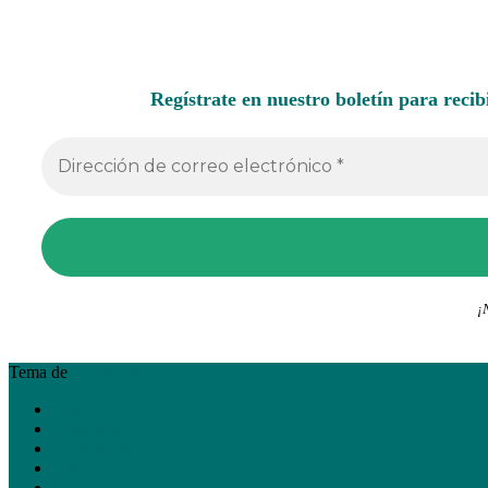
Regístrate en nuestro boletín para recib
¡
Tema de
Out the Box
Espai Eros
Contáctanos
Aviso legal
Política de Privacidad
Protección de Datos