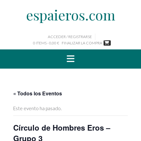
Saltar
espaieros.com
al
contenido
ACCEDER / REGISTRARSE
0 ITEMS - 0,00 €
FINALIZAR LA COMPRA
« Todos los Eventos
Este evento ha pasado.
Círculo de Hombres Eros –
Grupo 3