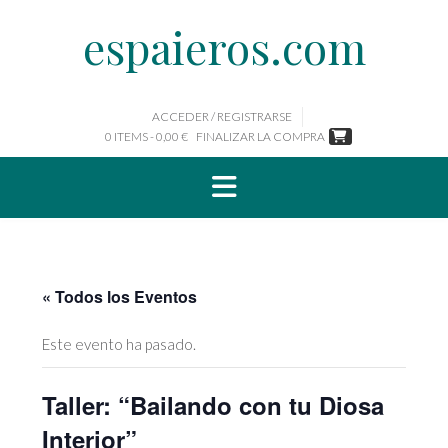
Saltar
espaieros.com
al
contenido
ACCEDER / REGISTRARSE
0 ITEMS - 0,00 €
FINALIZAR LA COMPRA
« Todos los Eventos
Este evento ha pasado.
Taller: “Bailando con tu Diosa
Interior”