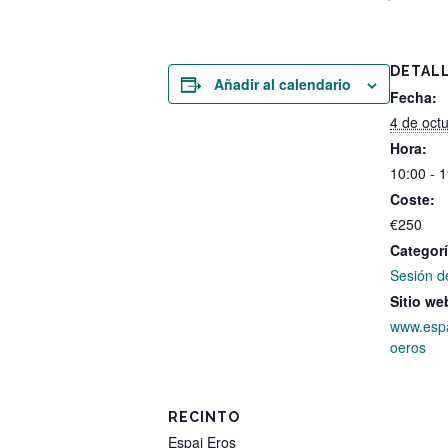
DETAL
Añadir al calendario
Fecha:
4 de oct
Hora:
10:00 - 
Coste:
€250
Categorí
Sesión d
Sitio we
www.espa
oeros
RECINTO
Espai Eros