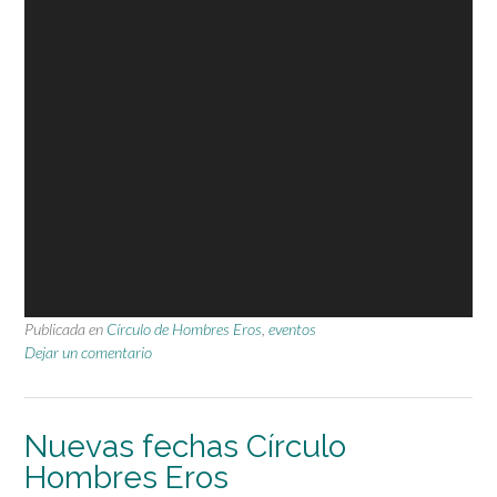
Publicada en
Círculo de Hombres Eros
,
eventos
Dejar un comentario
Nuevas fechas Círculo
Hombres Eros