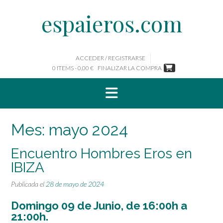
Saltar
espaieros.com
al
contenido
ACCEDER / REGISTRARSE
0 ITEMS - 0,00 €
FINALIZAR LA COMPRA
Mes:
mayo 2024
Encuentro Hombres Eros en
IBIZA
Publicada el
28 de mayo de 2024
Domingo 09 de Junio, de 16:00h a
21:00h.