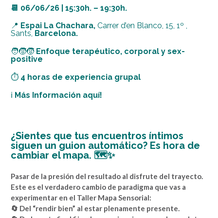
📆
06/06/26 | 15:30h. – 19:30h.
📍
Espai La Chachara,
Carrer d’en Blanco, 15, 1º ,
Sants,
Barcelona.
🧑‍🧒‍🧒
Enfoque terapéutico, corporal y sex-
positive
⏱️
4 horas de experiencia grupal
ℹ️
Más Información aquí!
¿Sientes que tus encuentros íntimos
siguen un guion automático? Es hora de
cambiar el mapa. 🗺️✨
Pasar de la presión del resultado al disfrute del trayecto.
Este es el verdadero cambio de paradigma que vas a
experimentar en el Taller Mapa Sensorial:
🔄 Del “rendir bien” al estar plenamente presente.