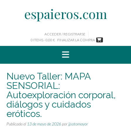
Saltar
espaieros.com
al
contenido
ACCEDER / REGISTRARSE
0 ITEMS - 0,00 €
FINALIZAR LA COMPRA
Nuevo Taller: MAPA
SENSORIAL:
Autoexploración corporal,
diálogos y cuidados
eróticos.
Publicada el
13 de mayo de 2026
por
jjsotomayor