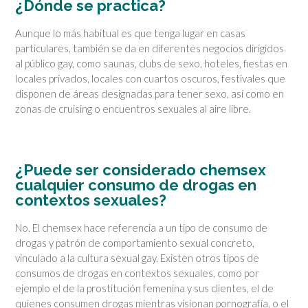
¿Dónde se practica?
Aunque lo más habitual es que tenga lugar en casas
particulares, también se da en diferentes negocios dirigidos
al público gay, como saunas, clubs de sexo, hoteles, fiestas en
locales privados, locales con cuartos oscuros, festivales que
disponen de áreas designadas para tener sexo, así como en
zonas de cruising o encuentros sexuales al aire libre.
¿Puede ser considerado chemsex
cualquier consumo de drogas en
contextos sexuales?
No. El chemsex hace referencia a un tipo de consumo de
drogas y patrón de comportamiento sexual concreto,
vinculado a la cultura sexual gay. Existen otros tipos de
consumos de drogas en contextos sexuales, como por
ejemplo el de la prostitución femenina y sus clientes, el de
quienes consumen drogas mientras visionan pornografía, o el