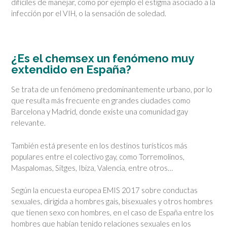
difíciles de manejar, como por ejemplo el estigma asociado a la
infección por el VIH, o la sensación de soledad.
¿Es el chemsex un fenómeno muy
extendido en España?
Se trata de un fenómeno predominantemente urbano, por lo
que resulta más frecuente en grandes ciudades como
Barcelona y Madrid, donde existe una comunidad gay
relevante.
También está presente en los destinos turísticos más
populares entre el colectivo gay, como Torremolinos,
Maspalomas, Sitges, Ibiza, Valencia, entre otros…
Según la encuesta europea EMIS 2017 sobre conductas
sexuales, dirigida a hombres gais, bisexuales y otros hombres
que tienen sexo con hombres, en el caso de España entre los
hombres que habían tenido relaciones sexuales en los