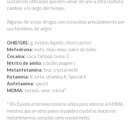
sustancias utilizadas pueden variar de una a otra ciudad y
cambiar a lo largo del tiempo.
Algunas de estas drogas son conocidas principalmente por
sus términos de argot:
GHB/GBL:
g, éxtasis líquido, chorri, potes
Mefedrona:
mefe, miau-miau, sales de baño
Cocaína:
coca, farlopa, tema, C
Nitrito de amilo:
o butilo poppers
Metanfetamina:
tina, crystal meth
Ketamina:
K, keta, vitamina K, Special K
Anfetamina:
speed
MDMA:
éxtasis, eme, cristal*
* (En España el término cristal se utiliza para referirse al MDMA,
mientras que en otros países la palabra crystal se asocia a la
metanfetamina, conocida como crystal meth).