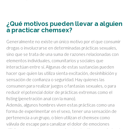
¿Qué motivos pueden llevar a alguien
a practicar chemsex?
Generalmente no existe un único motivo por el que consumir
drogas o involucrarse en determinadas prácticas sexuales,
sino que se trata de una suma de razones relacionadas con
elementos individuales, comunitarios y sociales que
interactúan entre sí. Algunas de estas sustancias pueden
hacer que quien las utiliza sienta excitación, desinhibición y
sensación de confianza o seguridad. Hay quienes las
consumen para realizar juegos o fantasías sexuales, o para
reducir el potencial dolor de prácticas extremas como el
fisting (penetración anal con la mano).
Además, algunos hombres viven estas prácticas como una
forma de experimentar en el sexo, tener una sensación de
pertenencia a un grupo, o bien utilizan el chemsex como
válvula de escape para canalizar el dolor de emociones