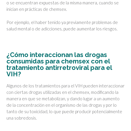
o se encuentran expuestas de la misma manera, cuando se
inician en prácticas de chemsex.
Por ejemplo, el haber tenido ya previamente problemas de
salud mental o de adicciones, puede aumentar los riesgos.
¿Cómo interaccionan las drogas
consumidas para chemsex con el
tratamiento antirretroviral para el
VIH?
Algunos de los tratamientos para el VIH pueden interaccionar
con ciertas drogas utilizadas en el chemsex, modificando la
manera en que se metabolizan, y dando lugar a un aumento
de la concentración en el organismo de las drogas y por lo
tanto de su toxicidad, lo que puede producir potencialmente
una sobredosis.