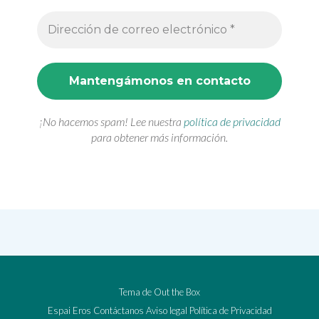
¡No hacemos spam! Lee nuestra
política de privacidad
para obtener más información.
Tema de
Out the Box
Espai Eros
Contáctanos
Aviso legal
Política de Privacidad