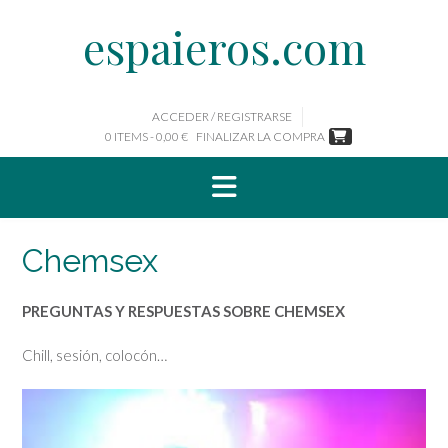
Saltar
espaieros.com
al
contenido
ACCEDER / REGISTRARSE
0 ITEMS - 0,00 €
FINALIZAR LA COMPRA
Chemsex
PREGUNTAS Y RESPUESTAS SOBRE CHEMSEX
Chill
, sesión, colocón…