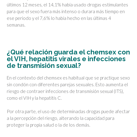
últimos 12 meses, el 14,1% había usado drogas estimulantes
para que el sexo fuera más intenso o durara más tiempo en
ese periodo y el 7,6% lo había hecho en las últimas 4
semanas.
¿Qué relación guarda el chemsex con
el VIH, hepatitis virales e infecciones
de transmisión sexual?
En el contexto del chemsex es habitual que se practique sexo
sin condón con diferentes parejas sexuales. Esto aumenta el
riesgo de contraer infecciones de transmisión sexual (ITS),
como el VIH y la hepatitis C.
Por otra parte, el uso de determinadas drogas puede afectar
a la percepción del riesgo, alterando la capacidad para
proteger la propia salud o la de los demás.