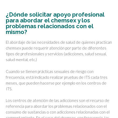
¿Dónde solicitar apoyo profesional
para abordar el chemsex y los
problemas relacionados con el
mismo?
El abordaje de las necesidades de salud de quienes practican
chemsex puede requerir atención por parte de diferentes
tipos de profesionales y servicios (adicciones, salud sexual,
salud mental, etc.)
Cuando se tienen prácticas sexuales de riesgo con
frecuencia, está indicado realizar pruebas de ITS cada tres
meses, que pueden hacerse por ejemplo en los centros de
ITS.
Los centros de atención de las adicciones son el recurso de
referencia para abordar los problemas relacionados con el
consumo de sustancias o con adicciones relacionadas con el
comportamiento. En el caso del chemsex, con frecuencia, las