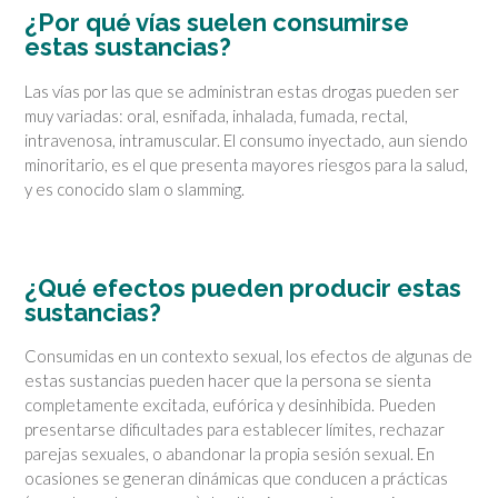
¿Por qué vías suelen consumirse
estas sustancias?
Las vías por las que se administran estas drogas pueden ser
muy variadas: oral, esnifada, inhalada, fumada, rectal,
intravenosa, intramuscular. El consumo inyectado, aun siendo
minoritario, es el que presenta mayores riesgos para la salud,
y es conocido slam o slamming.
¿Qué efectos pueden producir estas
sustancias?
Consumidas en un contexto sexual, los efectos de algunas de
estas sustancias pueden hacer que la persona se sienta
completamente excitada, eufórica y desinhibida. Pueden
presentarse dificultades para establecer límites, rechazar
parejas sexuales, o abandonar la propia sesión sexual. En
ocasiones se generan dinámicas que conducen a prácticas