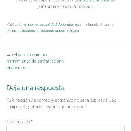
para obtener más información.
Publicada en
porno
,
sexualidad dopaminérgica
Etiquetada como
porno
,
sexualidad
,
sexualidad dopaminérgica
Navegación
←
«El porno como una
de
herramienta de estimulación y
la
erotismo»
entrada
Deja una respuesta
Tu dirección de correo electrónico no será publicada.
Los
campos obligatorios están marcados con
*
Comentario
*