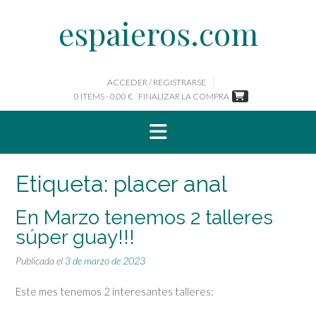
Saltar
espaieros.com
al
contenido
ACCEDER / REGISTRARSE
0 ITEMS - 0,00 €
FINALIZAR LA COMPRA
Etiqueta:
placer anal
En Marzo tenemos 2 talleres
súper guay!!!
Publicada el
3 de marzo de 2023
Este mes tenemos 2 interesantes talleres: