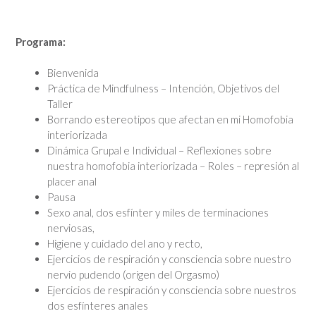
Programa:
Bienvenida
Práctica de Mindfulness – Intención, Objetivos del
Taller
Borrando estereotipos que afectan en mi Homofobia
interiorizada
Dinámica Grupal e Individual – Reflexiones sobre
nuestra homofobia interiorizada – Roles – represión al
placer anal
Pausa
Sexo anal, dos esfínter y miles de terminaciones
nerviosas,
Higiene y cuidado del ano y recto,
Ejercicios de respiración y consciencia sobre nuestro
nervio pudendo (origen del Orgasmo)
Ejercicios de respiración y consciencia sobre nuestros
dos esfínteres anales