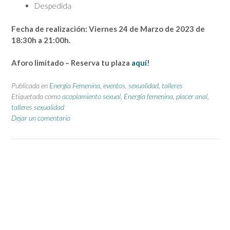
Despedida
Fecha de realización: Viernes 24 de Marzo de 2023 de
18:30h a 21:00h.
Aforo limitado – Reserva tu plaza
aquí
!
Publicada en
Energía Femenina
,
eventos
,
sexualidad
,
talleres
Etiquetada como
acoplamiento sexual
,
Energía femenina
,
placer anal
,
talleres sexualidad
Dejar un comentario