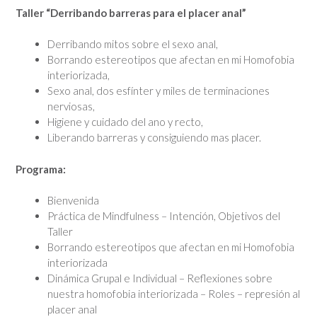
Taller “Derribando barreras para el placer anal”
Derribando mitos sobre el sexo anal,
Borrando estereotipos que afectan en mi Homofobia
interiorizada,
Sexo anal, dos esfínter y miles de terminaciones
nerviosas,
Higiene y cuidado del ano y recto,
Liberando barreras y consiguiendo mas placer.
Programa:
Bienvenida
Práctica de Mindfulness – Intención, Objetivos del
Taller
Borrando estereotipos que afectan en mi Homofobia
interiorizada
Dinámica Grupal e Individual – Reflexiones sobre
nuestra homofobia interiorizada – Roles – represión al
placer anal