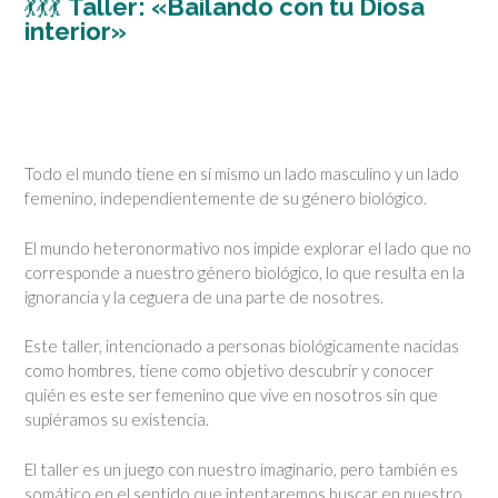
💃💃💃
Taller: «Bailando con tu Diosa
interior»
Todo el mundo tiene en sí mismo un lado masculino y un lado
femenino, independientemente de su género biológico.
El mundo heteronormativo nos impide explorar el lado que no
corresponde a nuestro género biológico, lo que resulta en la
ignorancia y la ceguera de una parte de nosotres.
Este taller, intencionado a personas biológicamente nacidas
como hombres, tiene como objetivo descubrir y conocer
quién es este ser femenino que vive en nosotros sin que
supiéramos su existencia.
El taller es un juego con nuestro imaginario, pero también es
somático en el sentido que intentaremos buscar en nuestro