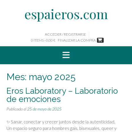
Saltar
espaieros.com
al
contenido
ACCEDER / REGISTRARSE
0 ITEMS - 0,00 €
FINALIZAR LA COMPRA
Mes:
mayo 2025
Eros Laboratory – Laboratorio
de emociones
Publicada el
25 de mayo de 2025
✨ Sanar, conectar y crecer juntos desde la autenticidad.
Un espacio seguro para hombres gais, bisexuales, queer y