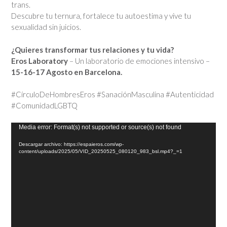
trans.
Descubre tu ternura, fortalece tu autoestima y vive tu
sexualidad sin juicios.
¿Quieres transformar tus relaciones y tu vida?
Eros Laboratory
– Un laboratorio de emociones intensivo –
15-16-17 Agosto en Barcelona.
#CírculoDeHombresEros #SanaciónMasculina #Autenticidad
#ComunidadLGBTQ
Reproductor
Media error: Format(s) not supported or source(s) not found
de
Descargar archivo: https://espaieros.com/wp-
vídeo
content/uploads/2025/05/VID_20250525_080120_983_bsl.mp4?_=1