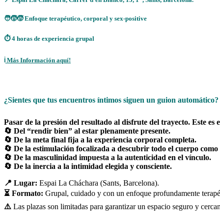
🧑‍🧒‍🧒
Enfoque terapéutico, corporal y sex-positive
⏱️
4 horas de experiencia grupal
ℹ️
Más Información aquí!
¿Sientes que tus encuentros íntimos siguen un guion automático
Pasar de la presión del resultado al disfrute del trayecto. Este 
🔄 Del “rendir bien” al estar plenamente presente.
🔄 De la meta final fija a la experiencia corporal completa.
🔄 De la estimulación focalizada a descubrir todo el cuerpo como u
🔄 De la masculinidad impuesta a la autenticidad en el vínculo.
🔄 De la inercia a la intimidad elegida y consciente.
📍 Lugar:
Espai La Cháchara (Sants, Barcelona).
⏳ Formato:
Grupal, cuidado y con un enfoque profundamente terapé
⚠️
Las plazas son limitadas para garantizar un espacio seguro y cerca