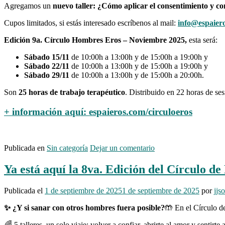
Agregamos un
nuevo taller:
¿Cómo aplicar el consentimiento y co
Cupos limitados, si estás interesado escríbenos al mail:
info@espaier
Edición 9a. Círculo Hombres Eros – Noviembre 2025,
esta será:
Sábado 15/11
de 10:00h a 13:00h y de 15:00h a 19:00h y
Sábado 22/11
de 10:00h a 13:00h y de 15:00h a 19:00h y
Sábado 29/11
de 10:00h a 13:00h y de 15:00h a 20:00h.
Son
25 horas de trabajo terapéutico
. Distribuido en
22 horas de ses
+ información aquí: espaieros.com/circuloeros
Publicada en
Sin categoría
Dejar un comentario
Ya está aquí la 8va. Edición del Círculo d
Publicada el
1 de septiembre de 2025
1 de septiembre de 2025
por
jjs
✨ ¿Y si sanar con otros hombres fuera posible?
🤲 En el Círculo d
🌈 5 talleres, un solo viaje: volver a confiar, abrirte al amor y sentirt