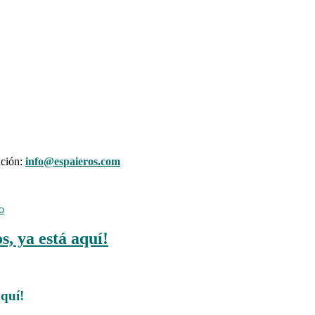
ación:
info@espaieros.com
o
s, ya está aquí!
aquí!