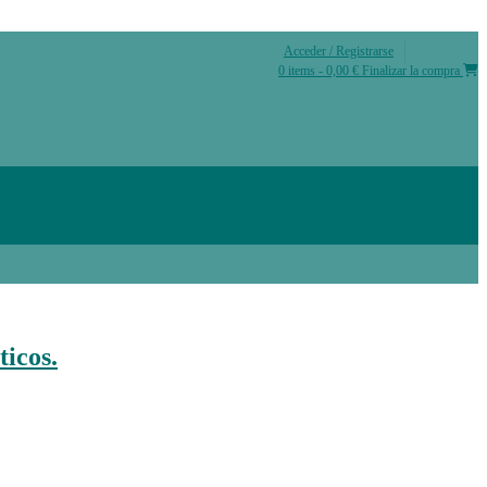
Acceder / Registrarse
0 items - 0,00 €
Finalizar la compra
icos.