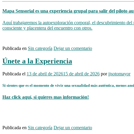
Mapa Sensorial
es una experiencia grupal para salir del piloto au
Aquí trabajaremos la autoexploración corporal, el descubrimiento del 
consciente y placentera del encuentro con otros.
Publicada en
Sin categoría
Dejar un comentario
Únete a la Experiencia
Publicada el
13 de abril de 2026
15 de abril de 2026
por
jjsotomayor
Si sientes que es el momento de vivir una sexualidad más auténtica, menos ans
Haz click aquí, si quieres mas información!
Publicada en
Sin categoría
Dejar un comentario