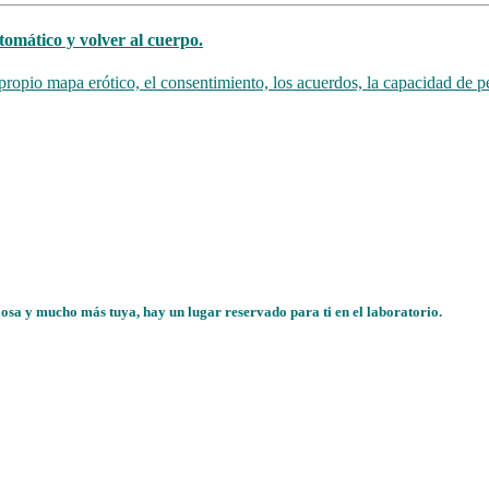
tomático y volver al cuerpo.
propio mapa erótico, el consentimiento, los acuerdos, la capacidad de pe
iosa y mucho más tuya, hay un lugar reservado para ti en el laboratorio.